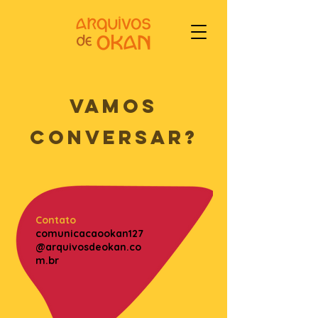
vamos
conversar?
Contato
comunicacaookan127
@arquivosdeokan.co
m.br