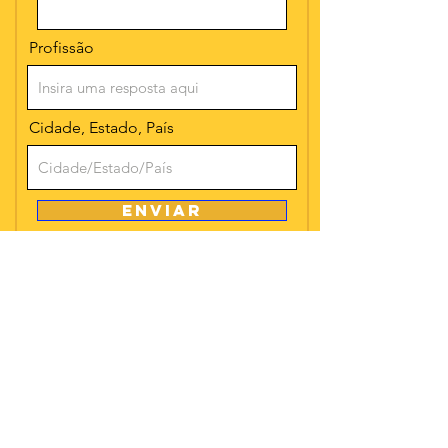
Profissão
Cidade, Estado, País
Enviar
Gostaria de
colaborar com a
continuidade e manutenção desta
plataforma
?
Doação