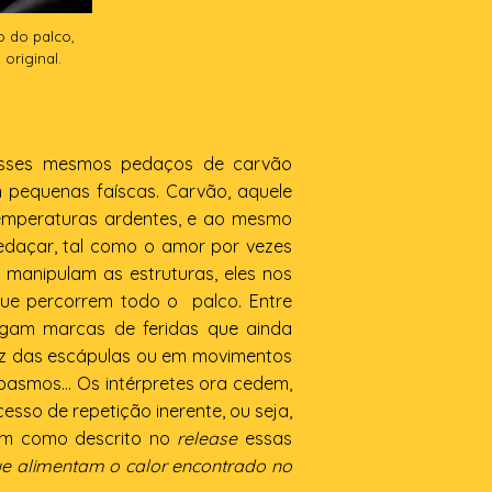
o do palco,
original.
 esses mesmos pedaços de carvão
m pequenas faíscas. Carvão, aquele
temperaturas ardentes, e ao mesmo
pedaçar, tal como o amor por vezes
 manipulam as estruturas, eles nos
e percorrem todo o palco. Entre
regam marcas de feridas que ainda
ez das escápulas ou em movimentos
pasmos… Os intérpretes ora cedem,
sso de repetição inerente, ou seja,
sim como descrito no
release
essas
e alimentam o calor encontrado no