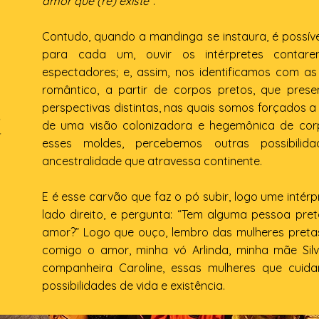
amor que (re) existe”
.
Contudo, quando a mandinga se instaura, é possíve
para cada um, ouvir os intérpretes contare
espectadores; e, assim, nos identificamos com 
romântico, a partir de corpos pretos, que pre
perspectivas distintas, nas quais somos forçados 
de uma visão colonizadora e hegemônica de corp
-
esses moldes, percebemos outras possibil
ancestralidade que atravessa continente.
E é esse carvão que faz o pó subir, logo ume intérp
lado direito, e pergunta: “Tem alguma pessoa pr
amor?” Logo que ouço, lembro das mulheres pretas
comigo o amor, minha vó Arlinda, minha mãe Silv
companheira Caroline, essas mulheres que cu
possibilidades de vida e existência.