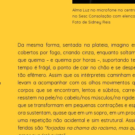
Alma Luz no microfone no centr
no Sesc Consolação com elenco 
Foto de Sidney Reis
Da mesma forma, sentada na plateia, imagino
cobertos por fogo, criando cinza, enquanto solta
que queima – e queima por horas –, suportando 
tempo é frágil, a ponto de cair no chão e se des
tão efêmero. Assim que os intérpretes caminham e
levam a acompanhar com os olhos movimentos qu
a
corpos que se encontram, lentos e súbitos, car
resistem na pele/no cabelo/nos músculos/na rigid
que se transformam em pequenas contrações e es
ora sustentam, quase que em um sopro, em um proce
uma repetição não acidental e sim estrutural. As
feridas são
“forjadas na chama do racismo, mas qu