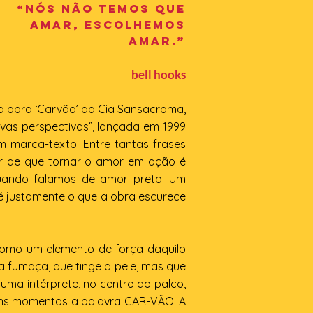
“Nós não temos que
amar, escolhemos
amar.”
bell hooks
 a obra ‘Carvão’ da Cia Sansacroma,
ovas perspectivas”, lançada em 1999
om marca-texto. Entre tantas frases
ir de que tornar o amor em ação é
quando falamos de amor preto. Um
é justamente o que a obra escurece
como um elemento de força daquilo
a fumaça, que tinge a pele, mas que
ma intérprete, no centro do palco,
ns momentos a palavra CAR-VÃO. A