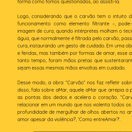
forma como fomos questionados, ao assisti-la.
Logo, considerando que o carvão tem o intuito de
funcionamento como elemento filtrante –, po
imagem de cura, quando intérpretes molham o tecid
água, que normalmente é filtrada pelo carvão, pass
cura, instaurando um gesto de cuidado. Em uma obr
e feridas, mas também por formas de amar, esse at
tanto tempo, foram mãos pretas que sustentaram
sejam essas mesmas mãos envoltas em cuidado.
Desse modo, a obra “Carvão” nos faz refletir sob
disso, fala sobre aMar, aquele aMar que arrepia a p
as pontas dos dedos e acelera o coração. “Car
relacionar em um mundo que nos violenta todos os d
profundidade de mergulhar de olhos abertos no am
amor apesar da violência?’, ‘Como entreAmar?’.