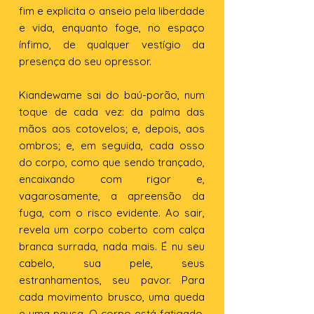
fim e explicita o anseio pela liberdade
e vida, enquanto foge, no espaço
ínfimo, de qualquer vestígio da
presença do seu opressor.
Kiandewame sai do baú-porão, num
toque de cada vez: da palma das
mãos aos cotovelos; e, depois, aos
ombros; e, em seguida, cada osso
do corpo, como que sendo trançado,
encaixando com rigor e,
vagarosamente, a apreensão da
fuga, com o risco evidente. Ao sair,
revela um corpo coberto com calça
branca surrada, nada mais. É nu seu
cabelo, sua pele, seus
estranhamentos, seu pavor. Para
cada movimento brusco, uma queda
e uma pausa. O corpo está fatigado,