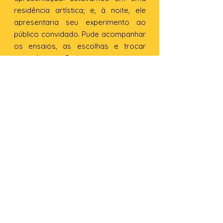
residência artística; e, à noite, ele
apresentaria seu experimento ao
público convidado. Pude acompanhar
os ensaios, as escolhas e trocar
experiências. Pedi ao artista para
entrar no baú: sentir lá dentro em
meu corpo o que do lado de fora eu
colhia com os olhos e ouvidos.
Apenas uns fios de luz entravam e
mal se pode mexer. O baú é pesado.
O baú é porão. O baú é memória de
violência, memória que moldou corpo
atrás de corpo, após corpo.
Dançar, aqui, é
tão preciso,
precioso e