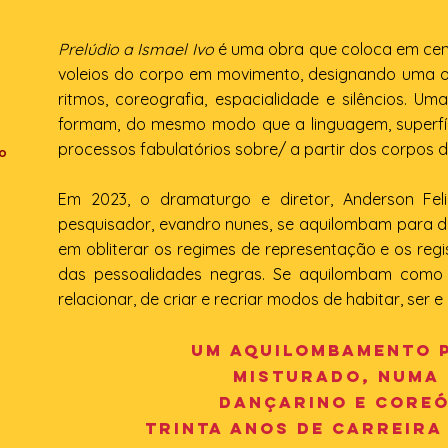
Prelúdio a Ismael Ivo
é uma obra que coloca em ce
voleios do corpo em movimento, designando uma or
ritmos, coreografia, espacialidade e silêncios. 
formam, do mesmo modo que a linguagem, superfíci
processos fabulatórios sobre/ a partir dos corpos d
o
Em 2023, o dramaturgo e diretor, Anderson Feli
pesquisador, evandro nunes, se aquilombam para da
em obliterar os regimes de representação e os regi
das pessoalidades negras. Se aquilombam como p
relacionar, de criar e recriar modos de habitar, ser
Um aquilombamento p
misturado, numa 
dançarino e coreó
trinta anos de carreira