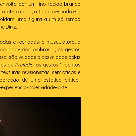
 envolto por um fino tecido branco
a até o chão, o torso desnudo e o
a moldam uma figura a um só tempo
me Diniz.
das e recriadas: a musculatura, a
bilidade dos ombros –, os gestos
sa, são velados e desvelados pelas
bras de
Prelúdio
, os gestos “inscritos
exturas revisionistas, semióticas e
boração de uma estética crítica-
experiência-coletividade-arte.