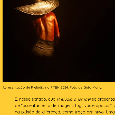
Apresentação de Prelúdio no FITBH 2024. Foto de Guto Muniz.
É, nesse sentido, que
Prelúdio a Ismael
se present
de “assentamento de imagens fugitivas e opacas”, q
na pulsão da diferença, como traço distintivo. U