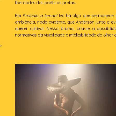
liberdades das poéticas pretas.
Em
Prelúdio a Ismael
Ivo há algo que permanece n
ambiência, nada evidente, que Anderson junto a ev
querer cultivar. Nessa bruma, cria-se a possibili
normativas da visibilidade e inteligibilidade do olhar c
a