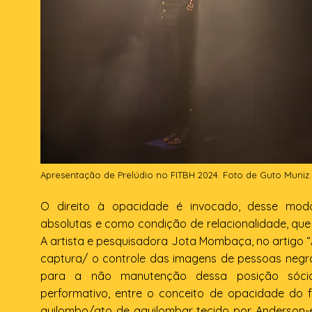
Apresentação de Prelúdio no FITBH 2024. Foto de Guto Muniz.
O direito à opacidade é invocado, desse mod
absolutas e como condição de relacionalidade, que
A artista e pesquisadora Jota Mombaça, no artigo “A
captura/ o controle das imagens de pessoas negra
para a não manutenção dessa posição sócio-
performativo, entre o conceito de opacidade do f
quilombo/ato de aquilombar tecido por Anderson-e